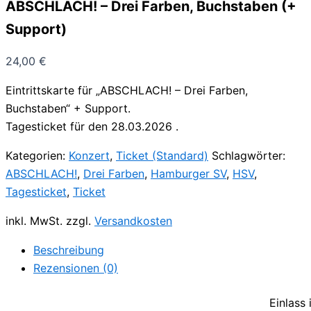
ABSCHLACH! – Drei Farben, Buchstaben (+
Support)
24,00
€
Eintrittskarte für „ABSCHLACH! – Drei Farben,
Buchstaben“ + Support.
Tagesticket für den 28.03.2026 .
Kategorien:
Konzert
,
Ticket (Standard)
Schlagwörter:
ABSCHLACH!
,
Drei Farben
,
Hamburger SV
,
HSV
,
Tagesticket
,
Ticket
inkl. MwSt.
zzgl.
Versandkosten
Beschreibung
Rezensionen (0)
Einlass 