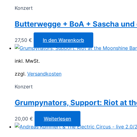
Konzert
Butterwegge + BoA + Sascha und 
27,50
€
In den Warenkorb
inkl. MwSt.
zzgl.
Versandkosten
Konzert
Grumpynators, Support: Riot at t
20,00
€
Weiterlesen