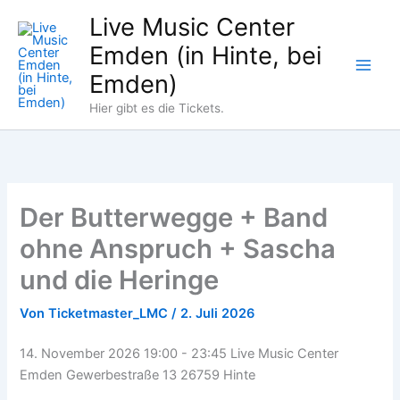
Zum
Produkte
Live Music Center
Inhalt
im
Emden (in Hinte, bei
springen
Warenkorb
Emden)
Hier gibt es die Tickets.
Der Butterwegge + Band
ohne Anspruch + Sascha
und die Heringe
Von
Ticketmaster_LMC
/
2. Juli 2026
14. November 2026 19:00 - 23:45
Live Music Center
Emden Gewerbestraße 13 26759 Hinte