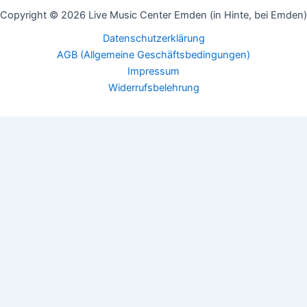
Copyright © 2026 Live Music Center Emden (in Hinte, bei Emden)
Datenschutzerklärung
AGB (Allgemeine Geschäftsbedingungen)
Impressum
Widerrufsbelehrung
Dein Warenkorb
(Artikel: 0)
Produkt
Details
Gesamtsumme
Zwischensumme
0,00 €
Steuern und Rabatte werden an der Kasse berechnet.
inkl. MwSt.
Warenkorb anzeigen