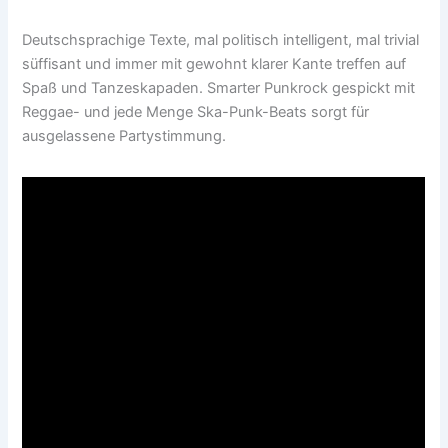
Deutschsprachige Texte, mal politisch intelligent, mal trivial
süffisant und immer mit gewohnt klarer Kante treffen auf
Spaß und Tanzeskapaden. Smarter Punkrock gespickt mit
Reggae- und jede Menge Ska-Punk-Beats sorgt für
ausgelassene Partystimmung.